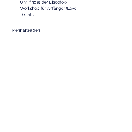
Uhr  findet der Discofox-
Workshop für Anfänger (Level 
1) statt.
Mehr anzeigen
Diese Veranstaltung
teilen
TSC Blau-Weiß Gelsenkirchen e.V.
Florastraße 119,
45888 Gelsenkirchen