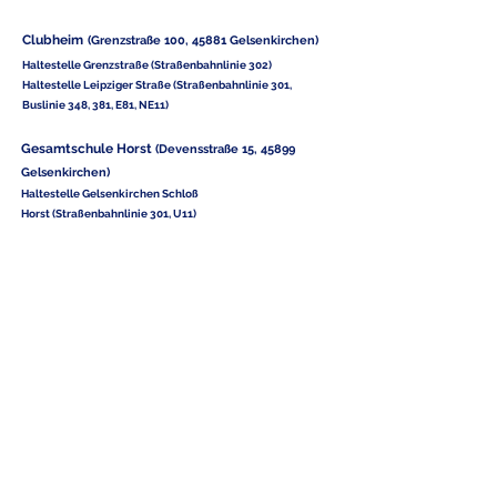
Clubheim
(Grenzstraße 100, 45881 Gelsenkirchen)
Haltestelle Grenzstraße (Straßenbahnlinie 302)
Haltestelle Leipziger Straße (Straßenbahnlinie 301,
Buslinie 348, 381, E81, NE11)
Gesamtschule Horst
(Devensstraße 15
, 4589
9
Gelsenkirchen)
Haltestelle Gelsenkirchen Schloß
Horst (Straßenbahnlinie 301, U11)
Leytheschule
(Oststraße 17
, 458
91 Gelsenkirchen)
Haltestelle Gelsenkirchen Marktstraße
(Straßenbahn 301)
Haltestelle Gelsenkirchen Bezirks-Sportanlage
(Buslinie 342, 398)
TSC Blau-Weiß Gelsenkirchen e.V.