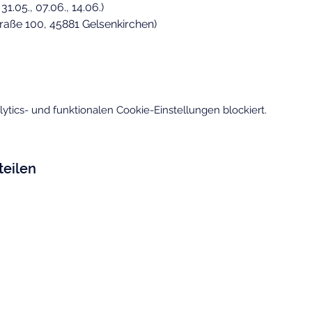
31.05., 07.06., 14.06.)
raße 100, 45881 Gelsenkirchen) 
tics- und funktionalen Cookie-Einstellungen blockiert.
teilen
V.
Kontakt & Hilfe
Rechtlic
Kontaktformular
Impressu
Datenschu
Standorte & An
fahrt
Satzung
Code of Conduct