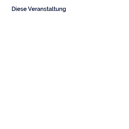
Diese Veranstaltung
teilen
TSC Blau-Weiß Gelsenkirchen e.V.
Florastraße 119,
45888 Gelsenkirchen
zum Kontaktformular
Kontakt & Hilfe
Kontaktformular
Standorte & An
fahrt
Code of Conduct
Rechtliches