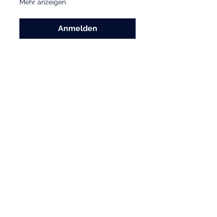
Mehr anzeigen
Anmelden
Diese Veranstaltung
teilen
TSC Blau-Weiß Gelsenkirchen e.V.
Florastraße 119,
45888 Gelsenkirchen
zum Kontaktformular