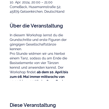
10. Apr. 2024, 20:00 – 21:00
ComeBack, Husemannstraße 52,
45879 Gelsenkirchen, Deutschland
Über die Veranstaltung
In diesem Workshop lernst du die
Grundschritte und erste Figuren der
gängigen Gesellschaftstänze
kennen.
Pro Stunde widmen wir uns hierbei
einem Tanz, sodass du am Ende die
Basiselemente von vier Tänzen
kennst und anwenden kannst. Der
Workshop findet
ab dem 10. April bis
zum 08. Mai immer mittwochs von
20:00 bis 21:00 Uhr im ComeBack
(Husemannstraße 52) statt. Der
Termin am 01. Mai entfällt und wird
am 08. Mai nachgeholt. Der
Workshop wird von Trainerin
Diese Veranstaltung
Alexandra Schwarz geleitet.