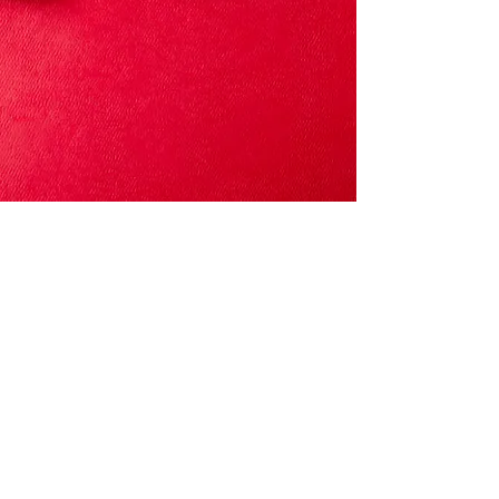
TSC Blau-Weiß Gelsenkirchen e.V.
Florastraße 119,
45888 Gelsenkirchen
zum Kontaktformular
Kontakt & Hilfe
Kontaktformular
Standorte & An
fahrt
Code of Conduct