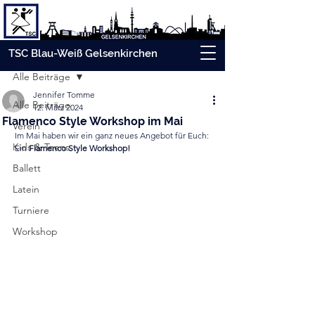
Beitrag
TSC Blau-Weiß Gelsenkirchen
Alle Beiträge
Jennifer Tomme
Alle Beiträge
12. März 2024
Flamenco Style Workshop im Mai
Verein
Im Mai haben wir ein ganz neues Angebot für Euch: 
Kids & Teens
Ein 
Flamenco Style Workshop!
Ballett
Latein
Turniere
Workshop