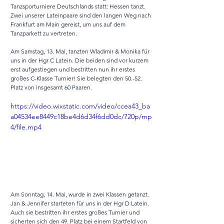
Tanzsporturniere Deutschlands statt: Hessen tanzt. 
Zwei unserer Lateinpaare sind den langen Weg nach 
Frankfurt am Main gereist, um uns auf dem 
Tanzparkett zu vertreten.
Am Samstag, 13. Mai, tanzten Wladimir & Monika für 
uns in der Hgr C Latein. Die beiden sind vor kurzem 
erst aufgestiegen und bestritten nun ihr erstes 
großes C-Klasse Turnier! Sie belegten den 50.-52. 
Platz von insgesamt 60 Paaren.
https://video.wixstatic.com/video/ccea43_ba
a04534ee8449c18be4d6d34f6dd0dc/720p/mp
4/file.mp4
Am Sonntag, 14. Mai, wurde in zwei Klassen getanzt. 
Jan & Jennifer starteten für uns in der Hgr D Latein. 
Auch sie bestritten ihr erstes großes Turnier und 
sicherten sich den 49. Platz bei einem Startfeld von 