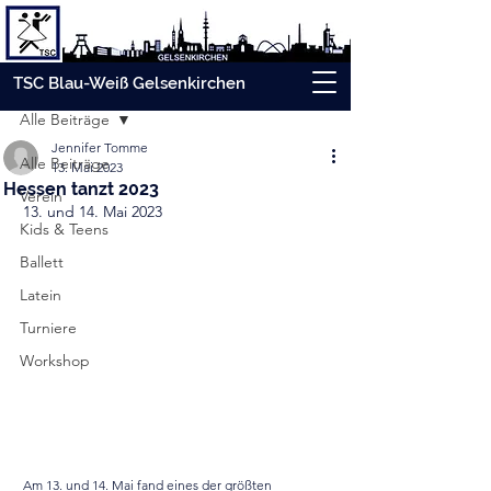
Beitrag
TSC Blau-Weiß Gelsenkirchen
Alle Beiträge
Jennifer Tomme
Alle Beiträge
13. Mai 2023
Hessen tanzt 2023
Verein
13. und 14. Mai 2023
Kids & Teens
Ballett
Latein
Turniere
Workshop
Am 13. und 14. Mai fand eines der größten 