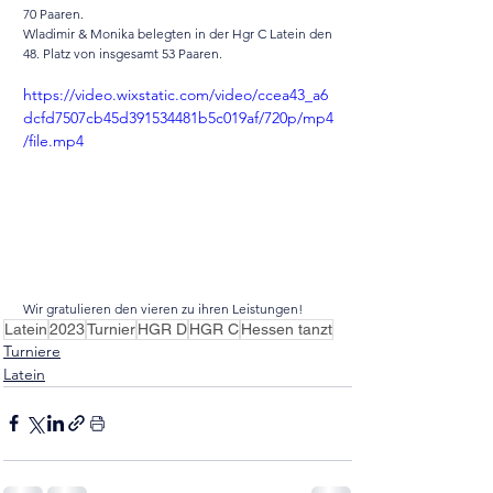
70 Paaren. 
Wladimir & Monika belegten in der Hgr C Latein den 
48. Platz von insgesamt 53 Paaren.
https://video.wixstatic.com/video/ccea43_a6
dcfd7507cb45d391534481b5c019af/720p/mp4
/file.mp4
Wir gratulieren den vieren zu ihren Leistungen!
Latein
2023
Turnier
HGR D
HGR C
Hessen tanzt
Turniere
Latein