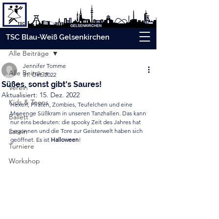
Beitrag
TSC Blau-Weiß Gelsenkirchen
Alle Beiträge
Jennifer Tomme
Alle Beiträge
31. Okt. 2022
Süßes, sonst gibt's Saures!
Verein
Aktualisiert:
15. Dez. 2022
Kids & Teens
Hexen, Piraten, Zombies, Teufelchen und eine 
Meeenge Süßkram in unseren Tanzhallen. Das kann 
Ballett
nur eins bedeuten: die spooky Zeit des Jahres hat 
Latein
begonnen und die Tore zur Geisterwelt haben sich 
geöffnet. Es ist 
Halloween
!
Turniere
Workshop