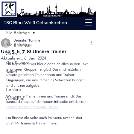
Beitrag
TSC Blau-Weiß Gelsenkirchen
Alle Beiträge
Jennifer Tomme
Alle Beiträge
6. Jan. 2024
Und 5, 6, 7, 8! Unsere Trainer.
Verein
Aktualisiert:
6. Jan. 2024
Kids & Teens
Du fragst dich, wer hier eigentlich alles so den Takt 
in unseren Gruppen angibt? Das sind natürlich 
Ballett
unsere geliebten Trainerinnen und Trainer! 
Latein
Diejenigen, die uns immer ins Schwitzen bringen 
und uns nie aufgeben.
Turniere
Wer unsere Trainerinnen und Trainer sind? Das 
Workshop
kannst du jetzt auf der neuen Infoseite entdecken:
Unsere Trainerinnen und Trainer
Du findest die Seite auch im Menü unter "Über 
uns" >> Trainer & Trainerinnen.