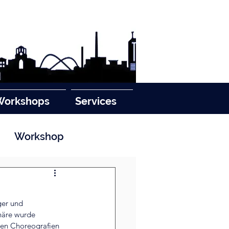
Workshops
Services
Workshop
ger und 
häre wurde 
ren Choreografien 