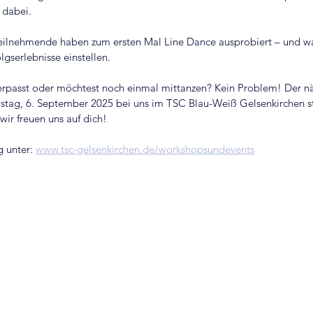
 dabei.
eilnehmende haben zum ersten Mal Line Dance ausprobiert – und wa
olgserlebnisse einstellen.
rpasst oder möchtest noch einmal mittanzen? Kein Problem! Der n
tag, 6. September 2025 bei uns im TSC Blau-Weiß Gelsenkirchen sta
wir freuen uns auf dich!
 unter: 
www.tsc-gelsenkirchen.de/workshopsundevents