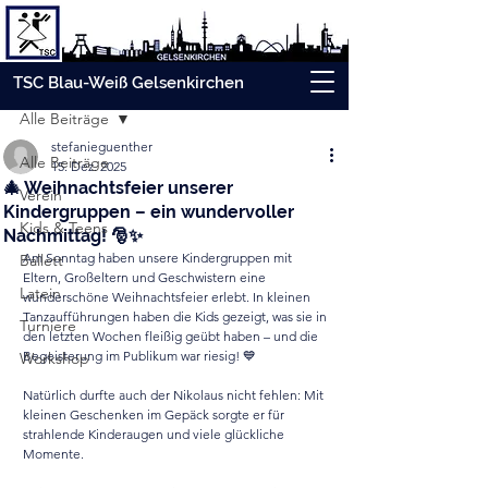
Beitrag
TSC Blau-Weiß Gelsenkirchen
Alle Beiträge
stefanieguenther
Alle Beiträge
15. Dez. 2025
🎄 Weihnachtsfeier unserer
Verein
Kindergruppen – ein wundervoller
Kids & Teens
Nachmittag! 🎅✨
Am Sonntag haben unsere Kindergruppen mit 
Ballett
Eltern, Großeltern und Geschwistern eine 
Latein
wunderschöne Weihnachtsfeier erlebt. In kleinen 
Tanzaufführungen haben die Kids gezeigt, was sie in 
Turniere
den letzten Wochen fleißig geübt haben – und die 
Begeisterung im Publikum war riesig! 💙
Workshop
Natürlich durfte auch der Nikolaus nicht fehlen: Mit 
kleinen Geschenken im Gepäck sorgte er für 
strahlende Kinderaugen und viele glückliche 
Momente.