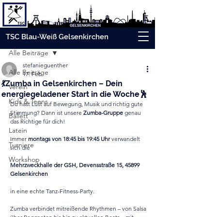
Beitrag
TSC Blau-Weiß Gelsenkirchen
Alle Beiträge
stefanieguenther
Alle Beiträge
17. Feb.
💃Zumba in Gelsenkirchen – Dein
Verein
energiegeladener Start in die Woche🕺
Kids & Teens
Du hast Lust auf Bewegung, Musik und richtig gute 
Stimmung? Dann ist unsere 
Zumba-Gruppe
 genau 
Ballett
das Richtige für dich!
Latein
Immer 
montags von 18:45 bis 19:45 Uhr
 verwandelt 
Turniere
sich die
Workshop
Mehrzweckhalle der GSH, Devensstraße 15, 45899 
Gelsenkirchen
in eine echte Tanz-Fitness-Party.
Zumba verbindet mitreißende Rhythmen – von Salsa 