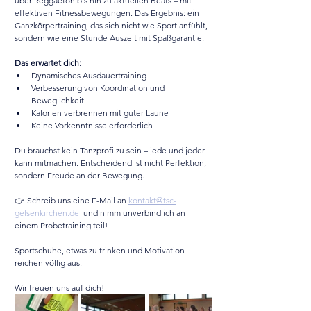
über Reggaeton bis hin zu aktuellen Beats – mit 
effektiven Fitnessbewegungen. Das Ergebnis: ein 
Ganzkörpertraining, das sich nicht wie Sport anfühlt, 
sondern wie eine Stunde Auszeit mit Spaßgarantie.
Das erwartet dich:
Dynamisches Ausdauertraining
Verbesserung von Koordination und 
Beweglichkeit
Kalorien verbrennen mit guter Laune
Keine Vorkenntnisse erforderlich
Du brauchst kein Tanzprofi zu sein – jede und jeder 
kann mitmachen. Entscheidend ist nicht Perfektion, 
sondern Freude an der Bewegung.
👉 Schreib uns eine E-Mail an 
kontakt@tsc-
gelsenkirchen.de
  und nimm unverbindlich an 
einem Probetraining teil!
Sportschuhe, etwas zu trinken und Motivation 
reichen völlig aus.
Wir freuen uns auf dich!