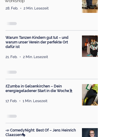
Workshop
28. Feb.
2 Min. Lesezeit
Warum Tanzen Kindern gut tut – und
warum unser Verein der perfekte Ort
dafür ist
21. Feb.
2 Min. Lesezeit
💃Zumba in Gelsenkirchen – Dein
energiegeladener Start in die Woche🕺
17. Feb.
1 Min. Lesezeit
📣 ComedyNight: Best Of – Jens Heinrich
Claassen🎭