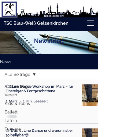
TSC Blau-Weiß Gelsenkirchen
Newsblog
News
Alle Beiträge
Alle Beiträge
🤠💃 Line Dance Workshop im März – für
Einsteiger & Fortgeschrittene
Verein
3. März
1 Min. Lesezeit
Kids & Teens
Ballett
Latein
Turniere
🤠 Was ist Line Dance und warum ist er
so beliebt?🤠