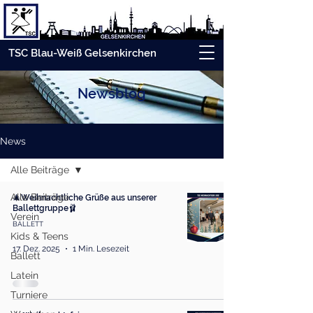
TSC Blau-Weiß Gelsenkirchen
Newsblog
News
Alle Beiträge
Alle Beiträge
🎄Weihnachtliche Grüße aus unserer
Ballettgruppe🩰
Verein
BALLETT
Kids & Teens
17. Dez. 2025
1 Min. Lesezeit
Ballett
Latein
Turniere