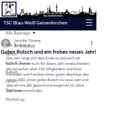
Beitrag
TSC Blau-Weiß Gelsenkirchen
Alle Beiträge
Jennifer Tomme
Alle Beiträge
31. Dez. 2022
Guten Rutsch und ein frohes neues Jahr!
Verein
Das Jahr neigt sich dem Ende zu und auch wir 
Kids & Teens
wollen uns von euch für dieses Jahr verabschieden! 
Wir wünschen allen TSC Mitgliedern und ihren 
Ballett
Freunden und Familien einen guten Abschluss des 
Jahres 2022, einen guten Rutsch ins neue Jahr und 
Latein
dass wir uns alle gesund und ausgeruht im Jahre 
Turniere
2023 zusammenfinden. 
Workshop